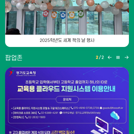
리
더
보
기
2025학년도 세계 책의 날 행사
팝
팝
팝
팝업존
2
/
2
업
업
업
존
존
존
이
정
다
전
지
음
6학년 어린이날 체육대회 행사