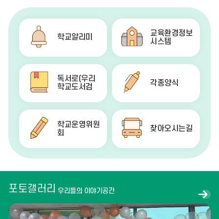
교육환경정보
학교알리미
시스템
독서로(우리
각종양식
학교도서검
색)
학교운영위원
찾아오시는길
회
포토갤러리
우리들의 이야기공간
포
토
갤
러