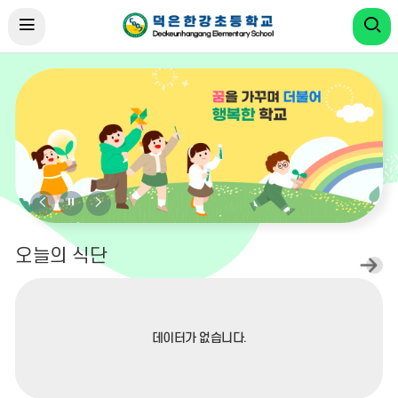
비
비
비
주
주
주
얼
얼
얼
오늘의 식단
오
이
정
다
늘
의
전
지
음
식
단
더
데이터가 없습니다.
보
기