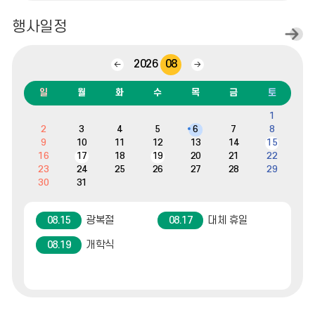
행사일정
일
정
더
2026
08
이
다
보
전
음
기
달
달
일
월
화
수
목
금
토
캘
1
린
2
3
4
5
6
7
8
더
:
9
10
11
12
13
14
15
월,
16
17
18
19
20
21
22
화,
23
24
25
26
27
28
29
수,
30
31
목,
금,
토,
일
광복절
대체 휴일
08.15
08.17
개학식
08.19