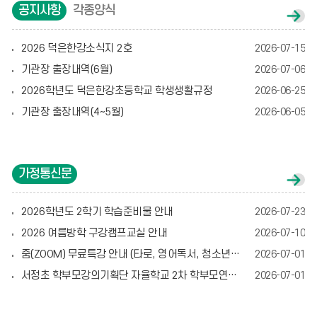
공지사항
각종양식
공
지
사
2026 덕은한강소식지 2호
2026-07-15
항
게
기관장 출장내역(6월)
2026-07-06
시
글
2026학년도 덕은한강초등학교 학생생활규정
2026-06-25
더
보
기관장 출장내역(4~5월)
2026-06-05
기
가정통신문
가
정
통
2026학년도 2학기 학습준비물 안내
2026-07-23
신
문
2026 여름방학 구강캠프교실 안내
2026-07-10
게
시
줌(ZOOM) 무료특강 안내 (타로, 영어독서, 청소년기 이해, 브레인트레이닝)
2026-07-01
글
더
서정초 학부모강의기획단 자율학교 2차 학부모연수 신청 안내
2026-07-01
보
기